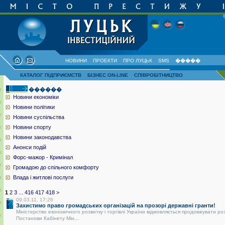
НОВИНИ
ПРОЕКТИ
ПРО ЛУЦЬК
SMS
�����
КАТАЛОГ ПІДПРИЄМСТВ
БІЗНЕС ON-LINE
СПІВРОБІТНИЦТВО
������
Новини економіки
Новини політики
Новини суспільства
Новини спорту
Новини законодавства
Анонси подій
Форс-мажор - Кримінал
Громадою до спільного комфорту
Влада і житлові послуги
1
2
3
...
416
417
418
>
09.03.11, 17:26
Захистимо право громадських організацій на прозорі державні гранти!
Міністерство економічного розвитку і торгівлі України відмовляється продовжувати ро
Постанови Кабінету Мін...