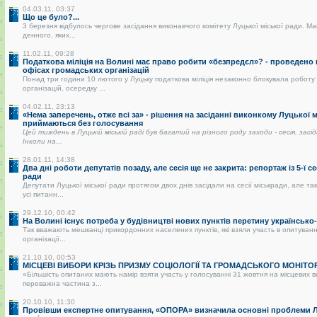
04.03.11, 03:37
Що це було?...
3 березня відбулось чергове засідання виконавчого комітету Луцької міської ради. Ма
денного, яких...
11.02.11, 09:28
Податкова міліція на Волині має право робити «безпредєл»? - проведено
офісах громадських організацій
Понад три години 10 лютого у Луцьку податкова міліція незаконно блокувала роботу
організацій, осередку ...
04.02.11, 23:13
«Нема заперечень, отже всі за» - рішення на засіданні виконкому Луцької 
приймаються без голосування
Цей тиждень в Луцькій міській раді був багатий на різного роду заходи - сесія, засі
Інколи на...
28.01.11, 14:38
Два дні роботи депутатів позаду, але сесія ще не закрита: репортаж із 5-ї се
ради
Депутати Луцької міської ради протягом двох днів засідали на сесії міськради, але так
усі питанн...
29.12.10, 00:42
На Волині існує потреба у будівництві нових пунктів перетину українськ
Так вважають мешканці прикордонних населених пунктів, які взяли участь в опитуванні
організації...
21.10.10, 00:53
МІСЦЕВІ ВИБОРИ КРІЗЬ ПРИЗМУ СОЦІОЛОГІЇ ТА ГРОМАДСЬКОГО МОНІТО
«Більшість опитаних мають намір взяти участь у голосуванні 31 жовтня на місцевих 
переважна частина з...
20.10.10, 11:30
Провівши експертне опитування, «ОПОРА» визначила основні проблеми Лу