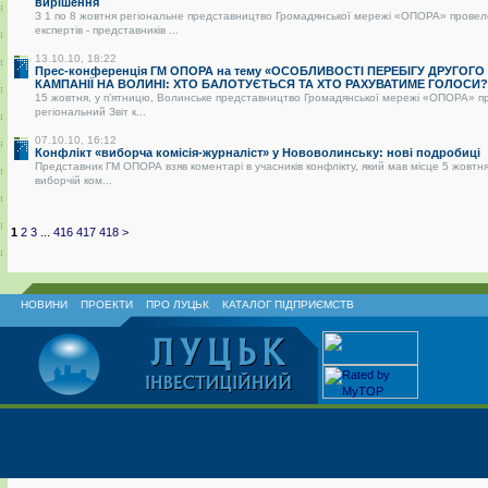
вирішення
З 1 по 8 жовтня регіональне представництво Громадянської мережі «ОПОРА» провел
експертів - представників ...
13.10.10, 18:22
Прес-конференція ГМ ОПОРА на тему «ОСОБЛИВОСТІ ПЕРЕБІГУ ДРУГОГО
КАМПАНІЇ НА ВОЛИНІ: ХТО БАЛОТУЄТЬСЯ ТА ХТО РАХУВАТИМЕ ГОЛОСИ?
15 жовтня, у п’ятницю, Волинське представництво Громадянської мережі «ОПОРА» п
регіональний Звіт к...
07.10.10, 16:12
Конфлікт «виборча комісія-журналіст» у Нововолинську: нові подробиці
Представник ГМ ОПОРА взяв коментарі в учасників конфлікту, який мав місце 5 жовтня
виборчій ком...
1
2
3
...
416
417
418
>
НОВИНИ
ПРОЕКТИ
ПРО ЛУЦЬК
КАТАЛОГ ПІДПРИЄМСТВ