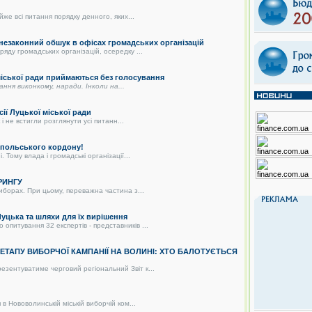
же всі питання порядку денного, яких...
 незаконний обшук в офісах громадських організацій
яду громадських організацій, осередку ...
 міської ради приймаються без голосування
дання виконкому, наради. Інколи на...
сії Луцької міської ради
і не встигли розглянути усі питанн...
о-польського кордону!
 Тому влада і громадські організації...
РИНГУ
иборах. При цьому, переважна частина з...
цька та шляхи для їх вирішення
питування 32 експертів - представників ...
О ЕТАПУ ВИБОРЧОЇ КАМПАНІЇ НА ВОЛИНІ: ХТО БАЛОТУЄТЬСЯ
зентуватиме черговий регіональний Звіт к...
в Нововолинській міській виборчій ком...