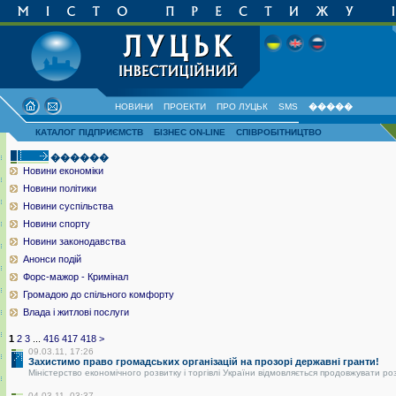
НОВИНИ
ПРОЕКТИ
ПРО ЛУЦЬК
SMS
�����
КАТАЛОГ ПІДПРИЄМСТВ
БІЗНЕС ON-LINE
СПІВРОБІТНИЦТВО
������
Новини економіки
Новини політики
Новини суспільства
Новини спорту
Новини законодавства
Анонси подій
Форс-мажор - Кримінал
Громадою до спільного комфорту
Влада і житлові послуги
1
2
3
...
416
417
418
>
09.03.11, 17:26
Захистимо право громадських організацій на прозорі державні гранти!
Міністерство економічного розвитку і торгівлі України відмовляється продовжувати ро
04.03.11, 03:37