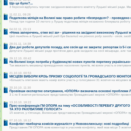
Що це було?...
3 березня відбулось чергове засідання виконавчого комітету Луцької міської ради. Май
11.02.11, 09:28
Податкова міліція на Волині має право робити «безпредєл»? - проведено
Понад три години 10 лютого у Луцьку податкова міліція незаконно блокувала роботу р
04.02.11, 23:13
«Нема заперечень, отже всі за» - рішення на засіданні виконкому Луцької
Цей тиждень в Луцькій міській раді був багатий на різного роду заходи - сесія, засі
28.01.11, 14:38
Два дні роботи депутатів позаду, але сесія ще не закрита: репортаж із 5-ї се
Депутати Луцької міської ради протягом двох днів засідали на сесії міськради, але так 
29.12.10, 00:42
На Волині існує потреба у будівництві нових пунктів перетину українськ
Так вважають мешканці прикордонних населених пунктів, які взяли участь в опитуванні.
21.10.10, 00:53
МІСЦЕВІ ВИБОРИ КРІЗЬ ПРИЗМУ СОЦІОЛОГІЇ ТА ГРОМАДСЬКОГО МОНІТО
«Більшість опитаних мають намір взяти участь у голосуванні 31 жовтня на місцевих в
20.10.10, 11:30
Провівши експертне опитування, «ОПОРА» визначила основні проблеми Лу
З 1 по 8 жовтня регіональне представництво Громадянської мережі «ОПОРА» провело о
13.10.10, 18:22
Прес-конференція ГМ ОПОРА на тему «ОСОБЛИВОСТІ ПЕРЕБІГУ ДРУГОГ
ТА ХТО РАХУВАТИМЕ ГОЛОСИ?»
15 жовтня, у п’ятницю, Волинське представництво Громадянської мережі «ОПОРА» пре
07.10.10, 16:12
Конфлікт «виборча комісія-журналіст» у Нововолинську: нові подробиці
Представник ГМ ОПОРА взяв коментарі в учасників конфлікту, який мав місце 5 жовтня 