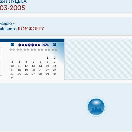
������� 2026
��
��
��
��
��
��
��
1
2
3
4
5
6
7
8
9
10
11
12
13
14
15
16
17
18
19
20
21
22
23
24
25
26
27
28
29
30
31