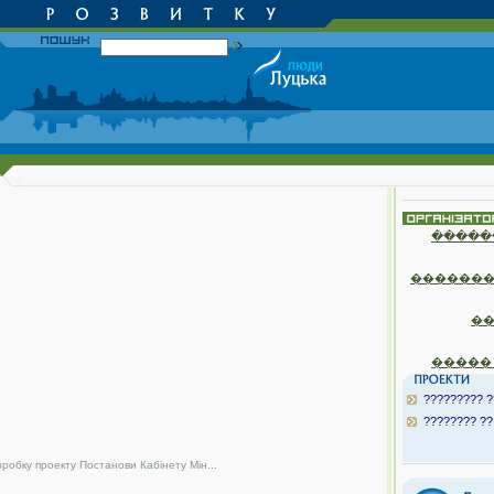
�����
�������
�
�����
????????? ?
???????? ??
зробку проекту Постанови Кабінету Мін...