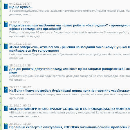
04.03.11, 03:37
Що це було?...
3 березня відбулось чергове засідання виконавчого комітету Луцької міської ради. Ма
денного, яких...
11.02.11, 09:28
Податкова міліція на Волині має право робити «безпредєл»? - проведено
офісах громадських організацій
Понад три години 10 лютого у Луцьку податкова міліція незаконно блокувала роботу
організацій, осередку ...
04.02.11, 23:13
«Нема заперечень, отже всі за» - рішення на засіданні виконкому Луцької 
приймаються без голосування
Цей тиждень в Луцькій міській раді був багатий на різного роду заходи - сесія, засі
Інколи на...
28.01.11, 14:38
Два дні роботи депутатів позаду, але сесія ще не закрита: репортаж із 5-ї се
ради
Депутати Луцької міської ради протягом двох днів засідали на сесії міськради, але так
усі питанн...
29.12.10, 00:42
На Волині існує потреба у будівництві нових пунктів перетину українськ
Так вважають мешканці прикордонних населених пунктів, які взяли участь в опитуванні
організації...
21.10.10, 00:53
МІСЦЕВІ ВИБОРИ КРІЗЬ ПРИЗМУ СОЦІОЛОГІЇ ТА ГРОМАДСЬКОГО МОНІТО
«Більшість опитаних мають намір взяти участь у голосуванні 31 жовтня на місцевих 
переважна частина з...
20.10.10, 11:30
Провівши експертне опитування, «ОПОРА» визначила основні проблеми Лу