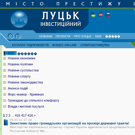
НОВИНИ
ПРОЕКТИ
ПРО ЛУЦЬК
SMS
�����
КАТАЛОГ ПІДПРИЄМСТВ
БІЗНЕС ON-LINE
СПІВРОБІТНИЦТВО
������
Новини економіки
Новини політики
Новини суспільства
Новини спорту
Новини законодавства
Анонси подій
Форс-мажор - Кримінал
Громадою до спільного комфорту
Влада і житлові послуги
1
2
3
...
416
417
418
>
09.03.11, 17:26
Захистимо право громадських організацій на прозорі державні гранти!
Міністерство економічного розвитку і торгівлі України відмовляється продовжувати ро
Постанови Кабінету Мін...