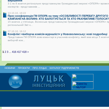
вирішення
З 1 по 8 жовтня регіональне представництво Громадянської мережі «ОПОРА» провел
експертів - представників ...
13.10.10, 18:22
Прес-конференція ГМ ОПОРА на тему «ОСОБЛИВОСТІ ПЕРЕБІГУ ДРУГОГО
КАМПАНІЇ НА ВОЛИНІ: ХТО БАЛОТУЄТЬСЯ ТА ХТО РАХУВАТИМЕ ГОЛОСИ?
15 жовтня, у п’ятницю, Волинське представництво Громадянської мережі «ОПОРА» п
регіональний Звіт к...
07.10.10, 16:12
Конфлікт «виборча комісія-журналіст» у Нововолинську: нові подробиці
Представник ГМ ОПОРА взяв коментарі в учасників конфлікту, який мав місце 5 жовтня
виборчій ком...
1
2
3
...
416
417
418
>
НОВИНИ
ПРОЕКТИ
ПРО ЛУЦЬК
КАТАЛОГ ПІДПРИЄМСТВ