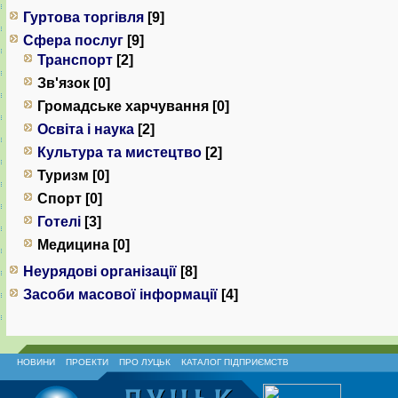
Гуртова торгівля
[9]
Сфера послуг
[9]
Транспорт
[2]
Зв'язок [0]
Громадське харчування [0]
Освіта і наука
[2]
Культура та мистецтво
[2]
Туризм [0]
Спорт [0]
Готелі
[3]
Медицина [0]
Неурядові організації
[8]
Засоби масової інформації
[4]
НОВИНИ
ПРОЕКТИ
ПРО ЛУЦЬК
КАТАЛОГ ПІДПРИЄМСТВ