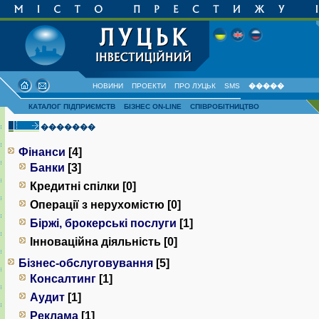
НОВИНИ
ПРОЕКТИ
ПРО ЛУЦЬК
SMS
�����
КАТАЛОГ ПІДПРИЄМСТВ
БІЗНЕС ON-LINE
СПІВРОБІТНИЦТВО
�������
Фінанси
[4]
Банки
[3]
Кредитні спілки [0]
Операції з нерухомістю [0]
Біржі, брокерські послуги
[1]
Інноваційна діяльність [0]
Бізнес-обслуговування
[5]
Консалтинг
[1]
Аудит
[1]
Реклама
[1]