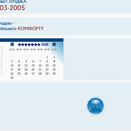
������� 2026
��
��
��
��
��
��
��
1
2
3
4
5
6
7
8
9
10
11
12
13
14
15
16
17
18
19
20
21
22
23
24
25
26
27
28
29
30
31