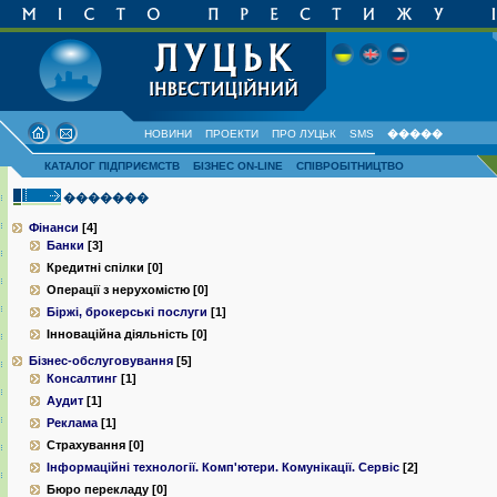
НОВИНИ
ПРОЕКТИ
ПРО ЛУЦЬК
SMS
�����
КАТАЛОГ ПІДПРИЄМСТВ
БІЗНЕС ON-LINE
СПІВРОБІТНИЦТВО
�������
Фінанси
[4]
Банки
[3]
Кредитні спілки [0]
Операції з нерухомістю [0]
Біржі, брокерські послуги
[1]
Інноваційна діяльність [0]
Бізнес-обслуговування
[5]
Консалтинг
[1]
Аудит
[1]
Реклама
[1]
Страхування [0]
Інформаційні технології. Комп'ютери. Комунiкацiї. Сервiс
[2]
Бюро перекладу [0]