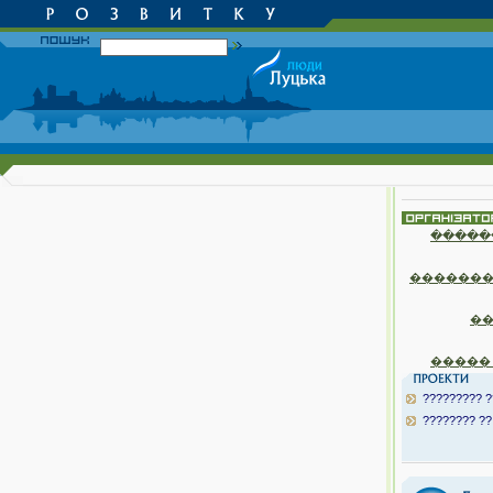
�����
�������
�
�����
????????? ?
???????? ??