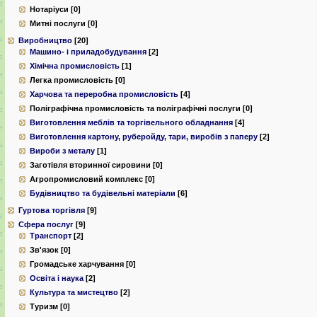
Нотаріуси [0]
Митні послуги [0]
Виробництво
[20]
Машино- і приладобудування
[2]
Хімічна промисловість
[1]
Легка промисловість [0]
Харчова та переробна промисловість
[4]
Поліграфічна промисловість та поліграфічні послуги [0]
Виготовлення меблів та торгівельного обладнання
[4]
Виготовлення картону, руберойду, тари, виробів з паперу
[2]
Вироби з металу
[1]
Заготівля вторинної сировини [0]
Агропромисловий комплекс [0]
Будівництво та будівельні матеріали
[6]
Гуртова торгівля
[9]
Сфера послуг
[9]
Транспорт
[2]
Зв'язок [0]
Громадське харчування [0]
Освіта і наука
[2]
Культура та мистецтво
[2]
Туризм [0]