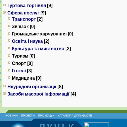
Гуртова торгівля
[9]
Сфера послуг
[9]
Транспорт
[2]
Зв'язок [0]
Громадське харчування [0]
Освіта і наука
[2]
Культура та мистецтво
[2]
Туризм [0]
Спорт [0]
Готелі
[3]
Медицина [0]
Неурядові організації
[8]
Засоби масової інформації
[4]
НОВИНИ
ПРОЕКТИ
ПРО ЛУЦЬК
КАТАЛОГ ПІДПРИЄМСТВ