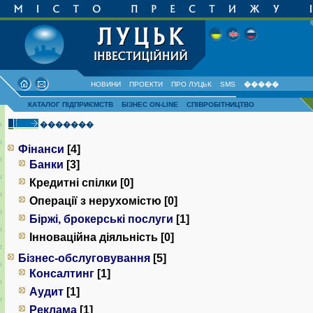
НОВИНИ
ПРОЕКТИ
ПРО ЛУЦЬК
SMS
�����
КАТАЛОГ ПІДПРИЄМСТВ
БІЗНЕС ON-LINE
СПІВРОБІТНИЦТВО
�������
Фінанси
[4]
Банки
[3]
Кредитні спілки [0]
Операції з нерухомістю [0]
Біржі, брокерські послуги
[1]
Інноваційна діяльність [0]
Бізнес-обслуговування
[5]
Консалтинг
[1]
Аудит
[1]
Реклама
[1]