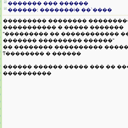
������� ��� ������
������: �������i� ��`����
��������� �������� ��������
����������� � ����� �������
"��������� �� ������������ �
������� ��������� ������"
�� �������� ���������� ����
ͳ�������� � ������
������ ������ ����� ��� �� �
����������